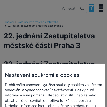
Usnesení
Zastupitelstvo městské části Praha 3
22. jednání Zastupitelstva městské části Praha 3
22. jednání Zastupitelstva
městské části Praha 3
22. jednání Zastupitelstva
městské části Praha 3
Nastavení soukromí a cookies
Prohlížečka usnesení využívá soubory cookies za účelem
Orgán:
Zastupitelstvo městské části Praha 3
sledování a vyhodnocování návštěvnosti. Poskytnuté
Datum a čas jednání:
15. 5. 2018 0:00
informace nám pomáhají zlepšovat kvalitu nabízeného
obsahu i lépe rozvíjet jednotlivé funkčnosti portálu.
Nebojte, informace jsou zabezpečeny a nedostane s k
Přílohy (2)