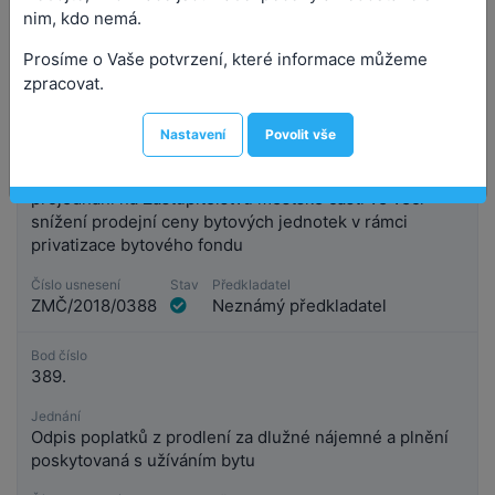
nim, kdo nemá.
Prosíme o Vaše potvrzení, které informace můžeme
zpracovat.
Bod číslo
388.
Nastavení
Povolit vše
Jednání
Petice a žádost občanů městské části Praha 3 o
projednání na Zastupitelstvu městské části ve věci
snížení prodejní ceny bytových jednotek v rámci
privatizace bytového fondu
Číslo usnesení
Stav
Předkladatel
ZMČ/2018/0388
Neznámý předkladatel
Bod číslo
389.
Jednání
Odpis poplatků z prodlení za dlužné nájemné a plnění
poskytovaná s užíváním bytu