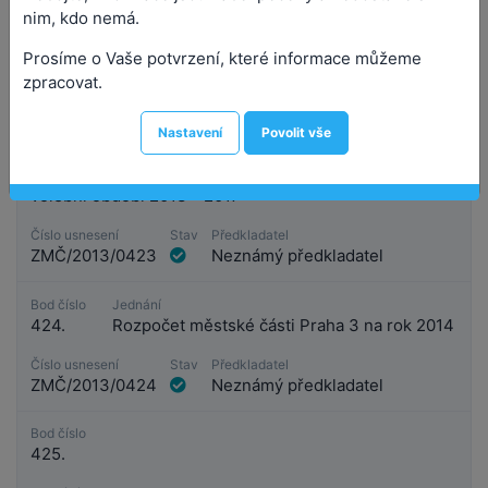
nim, kdo nemá.
Prosíme o Vaše potvrzení, které informace můžeme
zpracovat.
Bod číslo
423.
Nastavení
Povolit vše
Jednání
Návrh přísedících Obvodního soudu pro Praha 3 -
volební období 2013 - 2017
Číslo usnesení
Stav
Předkladatel
ZMČ/2013/0423
Neznámý předkladatel
Bod číslo
Jednání
424.
Rozpočet městské části Praha 3 na rok 2014
Číslo usnesení
Stav
Předkladatel
ZMČ/2013/0424
Neznámý předkladatel
Bod číslo
425.