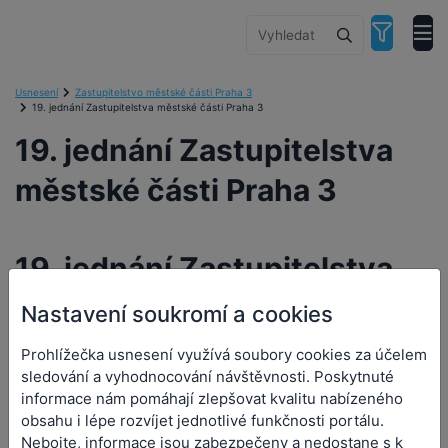
Usnesení
Zastupitelstvo městské části Praha 3
19. jednání Zastupitelstva městské části Praha 3
19. jednání Zastupitelstva
městské části Praha 3
19. jednání Zastupitelstva
městské části Praha 3
Nastavení soukromí a cookies
Prohlížečka usnesení využívá soubory cookies za účelem
Orgán:
Zastupitelstvo městské části Praha 3
sledování a vyhodnocování návštěvnosti. Poskytnuté
Datum a čas jednání:
17. 12. 2013 0:00
informace nám pomáhají zlepšovat kvalitu nabízeného
obsahu i lépe rozvíjet jednotlivé funkčnosti portálu.
Nebojte, informace jsou zabezpečeny a nedostane s k
Přílohy (2)