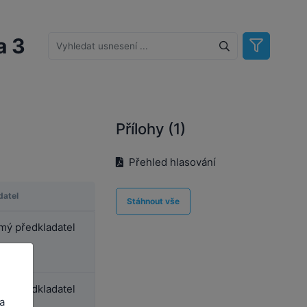
a 3
Přílohy (1)
Přehled hlasování
datel
Stáhnout vše
ý předkladatel
ý předkladatel
a