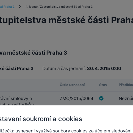
ti Praha 3
4. jednání Zastupitelstva městské části Praha 3
tupitelstva městské části Prah
tva městské části Praha 3
ké části Praha 3
Datum a čas jednání:
30. 4. 2015 0:00
Číslo usnesení
Stav
Předkla
rávní smlouvy o
ZMČ/2015/0064
Neznám
ních prostředků z
části
tavení soukromí a cookies
 finanční výpomoci z
ZMČ/2015/0065
Neznám
lížečka usnesení využívá soubory cookies za účelem sledování 
zvoje městské části