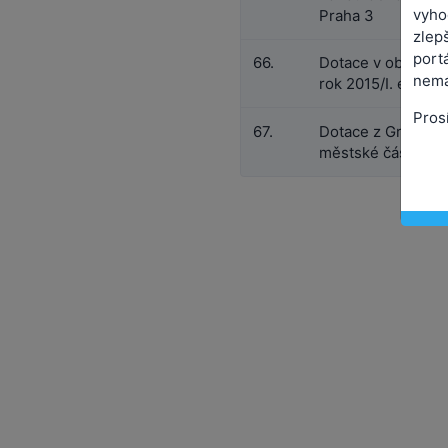
vyho
Praha 3
zlepš
port
66.
Dotace v oblasti t
nemá
rok 2015/I. etapa
Pros
67.
Dotace z Grantov
městské části Pra