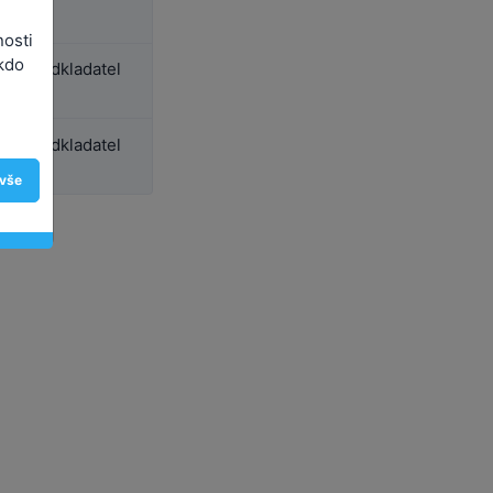
nosti
kdo
ý předkladatel
ý předkladatel
 vše