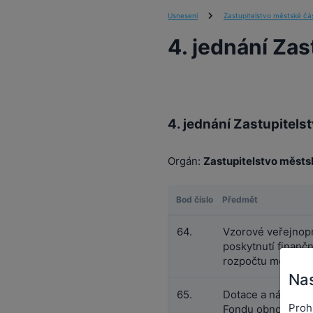
Usnesení
Zastupitelstvo městské čás
4. jednání Zas
4. jednání Zastupitels
Orgán:
Zastupitelstvo městs
Bod číslo
Předmět
64.
Vzorové veřejnop
poskytnutí finanč
rozpočtu městské 
Nas
65.
Dotace a návratné
Proh
Fondu obnovy a ro