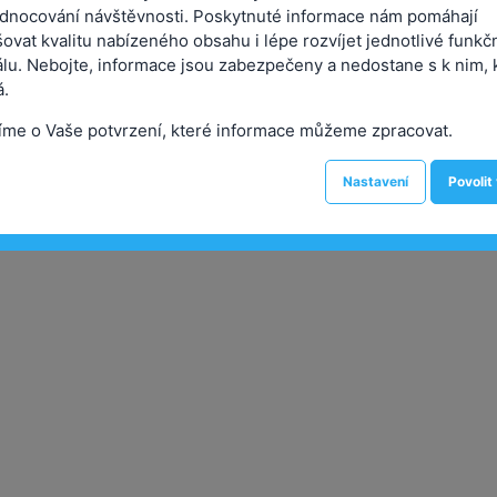
dnocování návštěvnosti. Poskytnuté informace nám pomáhají
ovat kvalitu nabízeného obsahu i lépe rozvíjet jednotlivé funkč
álu. Nebojte, informace jsou zabezpečeny a nedostane s k nim, 
ělovýchovy a sportu pro
ZMČ/2015/0066
Neznám
.
íme o Vaše potvrzení, které informace můžeme zpracovat.
ého a podpůrného fondu
ZMČ/2015/0067
Neznám
ha 3
Nastavení
Povolit