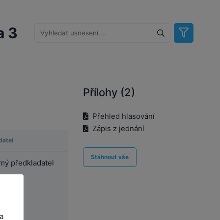
a 3
Přílohy (2)
Přehled hlasování
Zápis z jednání
datel
Stáhnout vše
ý předkladatel
a