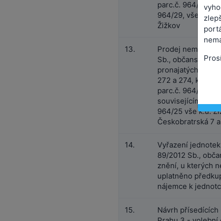
parc.č. 964/21, 9
vyho
964/29, vše obec 
zlepš
Žižkov
port
nemá
13.
Prodej nemovité v
Pros
Sb., občanský zák
pronajatých bytov
272 a 274, který 
parc.č. 964/6, spo
souvisejícími poz
964/25 vše k.ú. Ži
Českobratrská 7 a
14.
Vyřazení jednotek
89/2012 Sb., obča
znění, u kterých 
uplatněno předku
nájemce k jednot
15.
Návrh přísedícíc
Prahu 3 - volební