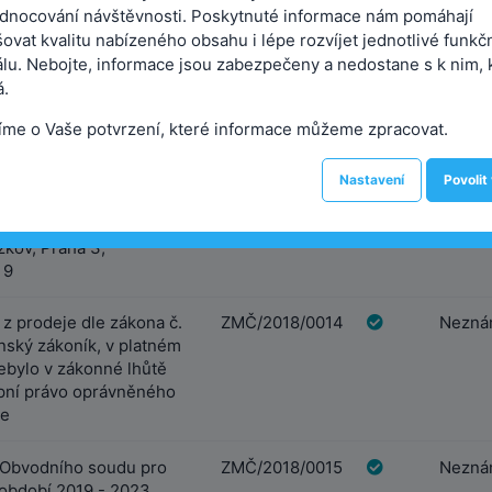
64/22, 964/23, 964/28 a
dnocování návštěvnosti. Poskytnuté informace nám pomáhají
Praha, katastrální území
ovat kvalitu nabízeného obsahu i lépe rozvíjet jednotlivé funkč
álu. Nebojte, informace jsou zabezpečeny a nedostane s k nim, 
.
ěci dle zák.č. 89/2012
ZMČ/2018/0013
Neznám
íme o Vaše potvrzení, které informace můžeme zpracovat.
oník, v platném znění –
ých jednotek v domě č.p.
je součástí pozemku
Nastavení
Povolit
lu s funkčně
emky parc.č. 964/24 a
žkov, Praha 3,
 9
 z prodeje dle zákona č.
ZMČ/2018/0014
Neznám
nský zákoník, v platném
nebylo v zákonné lhůtě
pní právo oprávněného
ce
h Obvodního soudu pro
ZMČ/2018/0015
Neznám
 období 2019 - 2023