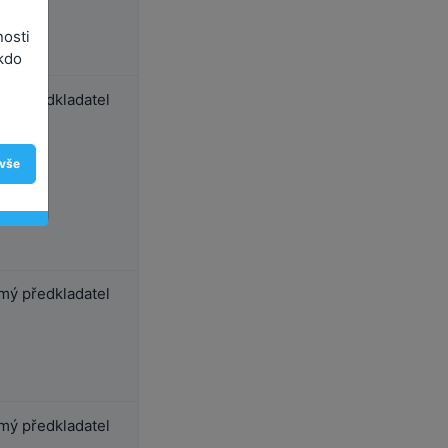
nosti
kdo
ý předkladatel
 vše
ý předkladatel
ý předkladatel