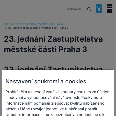
Usnesení
Zastupitelstvo městské části Praha 3
23. jednání Zastupitelstva městské části Praha 3
23. jednání Zastupitelstva
městské části Praha 3
23. jednání Zastupitelstva
městské části Praha 3
Nastavení soukromí a cookies
Prohlížečka usnesení využívá soubory cookies za účelem
Orgán:
Zastupitelstvo městské části Praha 3
sledování a vyhodnocování návštěvnosti. Poskytnuté
Datum a čas jednání:
21. 6. 2022 0:00
informace nám pomáhají zlepšovat kvalitu nabízeného
obsahu i lépe rozvíjet jednotlivé funkčnosti portálu.
Nebojte, informace jsou zabezpečeny a nedostane s k
Přílohy (2)