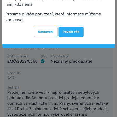
nim, kdo nemá.
Prosíme o Vaše potvrzení, které informace můžeme
zpracovat.
Bod číslo
396.
Nastavení
Povolit vše
Jednání
Návrh přísedících Obvodního soudu pro Prahu 3 -
volební období 2022 - 2026
Číslo usnesení
Stav
Předkladatel
ZMČ/2022/0396
Neznámý předkladatel
Bod číslo
397.
Jednání
Prodej nemovité věci - nepronajatých nebytových
jednotek dle Souboru pravidel prodeje jednotek v
domech ve vlastnictví hl. m. Prahy, svěřených městské
části Praha 3, platném v době schválení jejich prodeje,
vysoutěžených formou výběrového řízení s