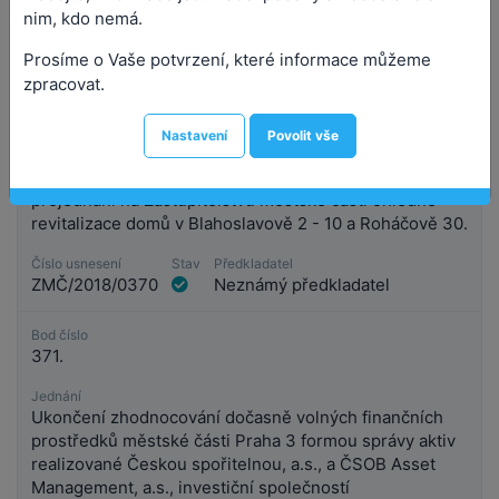
nim, kdo nemá.
Prosíme o Vaše potvrzení, které informace můžeme
zpracovat.
Bod číslo
370.
Nastavení
Povolit vše
Jednání
Petice a žádost občanů městské části Praha 3 o
projednání na Zastupitelstvu městské části ohledně
revitalizace domů v Blahoslavově 2 - 10 a Roháčově 30.
Číslo usnesení
Stav
Předkladatel
ZMČ/2018/0370
Neznámý předkladatel
Bod číslo
371.
Jednání
Ukončení zhodnocování dočasně volných finančních
prostředků městské části Praha 3 formou správy aktiv
realizované Českou spořitelnou, a.s., a ČSOB Asset
Management, a.s., investiční společností