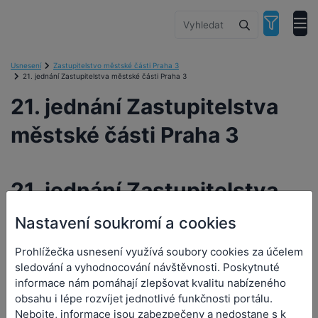
Usnesení
Zastupitelstvo městské části Praha 3
21. jednání Zastupitelstva městské části Praha 3
21. jednání Zastupitelstva
městské části Praha 3
21. jednání Zastupitelstva
městské části Praha 3
Nastavení soukromí a cookies
Prohlížečka usnesení využívá soubory cookies za účelem
Orgán:
Zastupitelstvo městské části Praha 3
sledování a vyhodnocování návštěvnosti. Poskytnuté
Datum a čas jednání:
20. 3. 2018 0:00
informace nám pomáhají zlepšovat kvalitu nabízeného
obsahu i lépe rozvíjet jednotlivé funkčnosti portálu.
Nebojte, informace jsou zabezpečeny a nedostane s k
Přílohy (2)