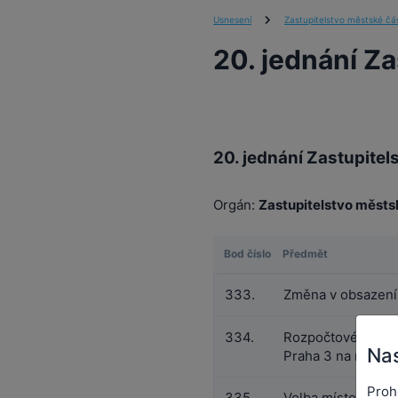
Usnesení
Zastupitelstvo městské čás
20. jednání Za
20. jednání Zastupitel
Orgán:
Zastupitelstvo městs
Bod číslo
Předmět
333.
Změna v obsazení
334.
Rozpočtové provi
Nas
Praha 3 na rok 20
Proh
335.
Volba místostaros