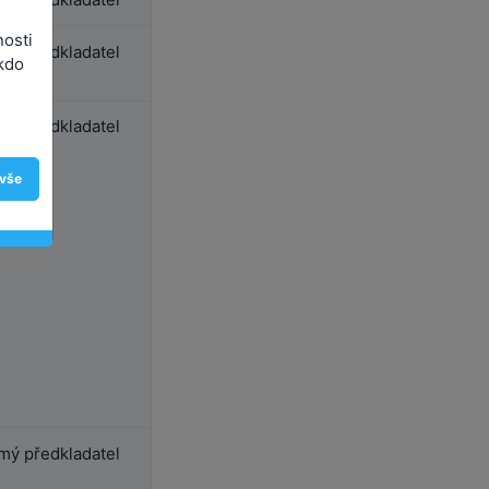
nosti
ý předkladatel
kdo
ý předkladatel
 vše
ý předkladatel