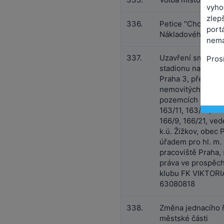
vyho
zlepš
336.
Petice "Chceme kva
port
Nákladového nádra
nemá
337.
Uzavření smlouvy
Pros
stadionu na adres
Praha 3, představ
nemovitých věcí, 
pozemcích parc.č. 
163/11, 163/19, 16
166/9, 166/21, ve
k.ú. Žižkov, obec 
úřadem pro hl. m. 
pracoviště Praha,
práva ve prospěch
klubu FK VIKTORIA
63080818
338.
Změna jednacího ř
městské části