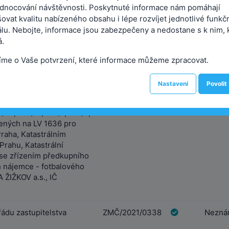
dnocování návštěvnosti. Poskytnuté informace nám pomáhají
ovat kvalitu nabízeného obsahu i lépe rozvíjet jednotlivé funkč
litní čtvrť u
ZMČ/2021/0336
Neznám
álu. Nebojte, informace jsou zabezpečeny a nedostane s k nim, 
ží Žižkov!"
.
 o nájmu fotbalového
ZMČ/2021/0337
Neznám
íme o Vaše potvrzení, které informace můžeme zpracovat.
e Seifertova, 130 00
ujícího soubor movitých a
Nastavení
Povolit
nacházejících se na
163/1, 163/5, 163/8,
3/20, 163/21, 166/7, 166/8,
dených na LV 1636 pro
Praha, Katastrálním
Prahu, Katastrální
 se zřízením předkupního
 nájemce - fotbalového
 ŽIŽKOV a.s., IČ
ádu zastupitelstva
ZMČ/2021/0338
Neznám