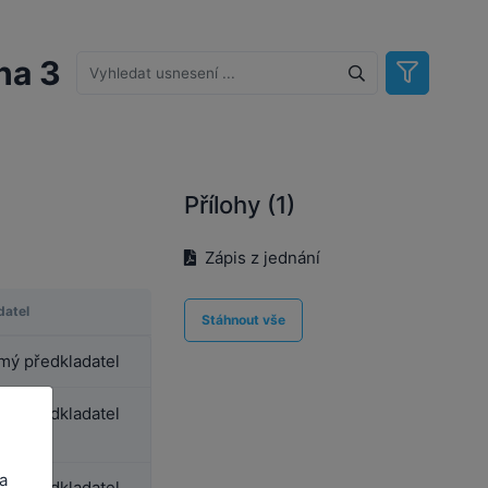
ha 3
Přílohy (1)
Zápis z jednání
datel
Stáhnout vše
ý předkladatel
ý předkladatel
a
ý předkladatel