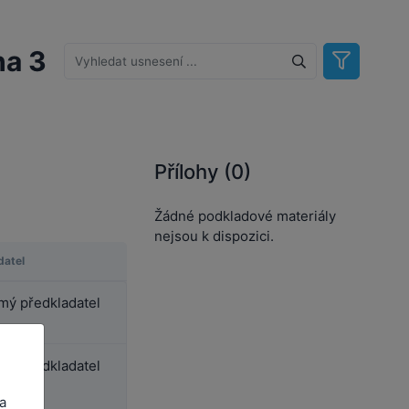
ha 3
Přílohy (0)
Žádné podkladové materiály
nejsou k dispozici.
datel
ý předkladatel
ý předkladatel
a