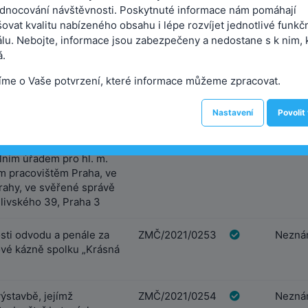
dnocování návštěvnosti. Poskytnuté informace nám pomáhají
sočany
ovat kvalitu nabízeného obsahu i lépe rozvíjet jednotlivé funkč
álu. Nebojte, informace jsou zabezpečeny a nedostane s k nim, 
té věci formou
ZMČ/2021/0252
Neznám
.
 s využitím elektronické
 prodeje
íme o Vaše potvrzení, které informace můžeme zpracovat.
 podílu k pozemku
 součástí je stavba č.p.
Nastavení
Povolit
id. 275/1200, zapsaného
 č. 1095, v k.ú. Žižkov,
stru nemovitostí
ním úřadem pro hl. m.
ím pracovištěm Praha, ve
 Prahy, ve svěřené správě
elivského 39, Praha 3
sti odvodu a penále za
ZMČ/2021/0253
Neznám
vé kázně spolku „Krásná
ýstavbě, jejímž
ZMČ/2021/0254
Neznám