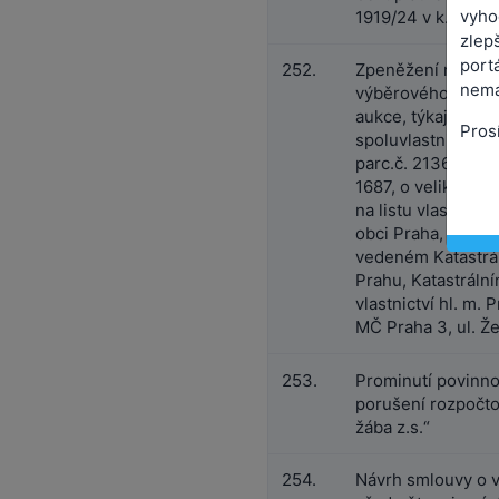
vyho
1919/24 v k.ú. Vy
zlepš
port
252.
Zpeněžení nemovi
nemá
výběrového řízení
aukce, týkající se
Pros
spoluvlastnického
parc.č. 2136, jehož
1687, o velikosti 
na listu vlastnictví
obci Praha, v kata
vedeném Katastrál
Prahu, Katastráln
vlastnictví hl. m.
MČ Praha 3, ul. Ž
253.
Prominutí povinno
porušení rozpočto
žába z.s.“
254.
Návrh smlouvy o v