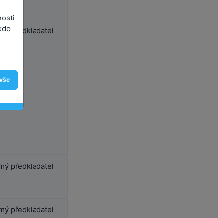
nosti
kdo
ý předkladatel
 vše
ý předkladatel
ý předkladatel