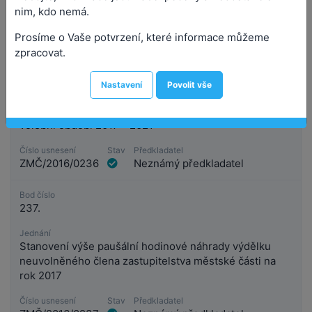
nim, kdo nemá.
Prosíme o Vaše potvrzení, které informace můžeme
zpracovat.
Bod číslo
236.
Nastavení
Povolit vše
Jednání
Návrh přísedících Obvodního soudu pro Prahu 3 -
volební období 2017 - 2021
Číslo usnesení
Stav
Předkladatel
ZMČ/2016/0236
Neznámý předkladatel
Bod číslo
237.
Jednání
Stanovení výše paušální hodinové náhrady výdělku
neuvolněného člena zastupitelstva městské části na
rok 2017
Číslo usnesení
Stav
Předkladatel