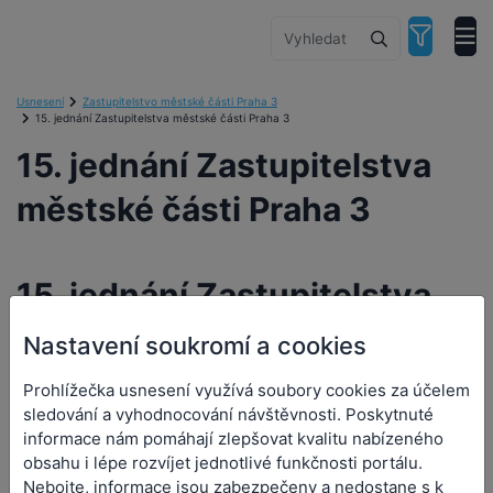
Usnesení
Zastupitelstvo městské části Praha 3
15. jednání Zastupitelstva městské části Praha 3
15. jednání Zastupitelstva
městské části Praha 3
15. jednání Zastupitelstva
městské části Praha 3
Nastavení soukromí a cookies
Prohlížečka usnesení využívá soubory cookies za účelem
Orgán:
Zastupitelstvo městské části Praha 3
sledování a vyhodnocování návštěvnosti. Poskytnuté
Datum a čas jednání:
20. 12. 2016 0:00
informace nám pomáhají zlepšovat kvalitu nabízeného
obsahu i lépe rozvíjet jednotlivé funkčnosti portálu.
Nebojte, informace jsou zabezpečeny a nedostane s k
Přílohy (2)