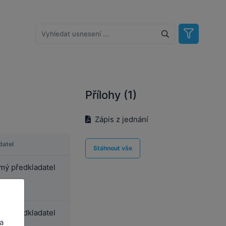
Přílohy (1)
Zápis z jednání
datel
Stáhnout vše
ý předkladatel
ý předkladatel
a