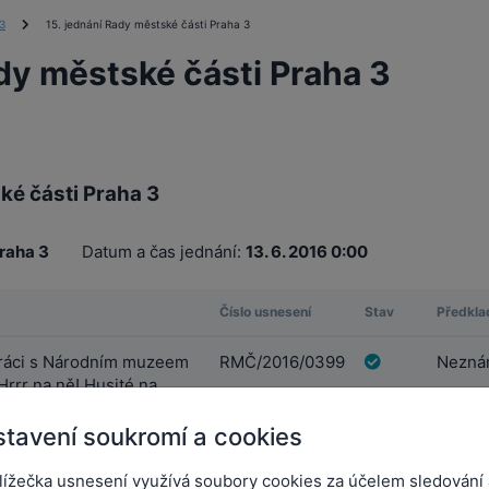
3
15. jednání Rady městské části Praha 3
ady městské části Praha 3
ké části Praha 3
raha 3
Datum a čas jednání:
13. 6. 2016 0:00
Číslo usnesení
Stav
Předkla
ráci s Národním muzeem
RMČ/2016/0399
Neznám
Hrrr na ně! Husité na
tavení soukromí a cookies
e vozovky pro akci Volný
RMČ/2016/0400
Neznám
lížečka usnesení využívá soubory cookies za účelem sledování 