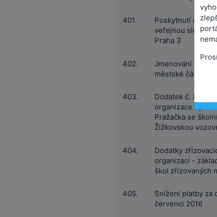
vyho
zlepš
401.
Poskytnutí darů o
port
veřejnou službu n
nemá
Praha 3
Pros
402.
Jmenování vedouc
městské části
403.
Dodatek č. 8 zřizo
organizace Sporto
Pražačka se školní
Žižkovskou vozov
404.
Dodatky zřizovací
organizací - zákl
škol zřizovaných 
405.
Snížení platby za 
červenci 2016