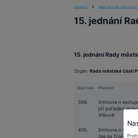
Usnesení
Rada městské části Praha 
15. jednání R
15. jednání Rady městs
Orgán:
Rada městské části P
Bod číslo
Předmět
399.
Smlouva o spolup
při pořádání akce 
Vítkově
Nas
400.
Smlouva o výpůjčc
Proh
čas na Trojce