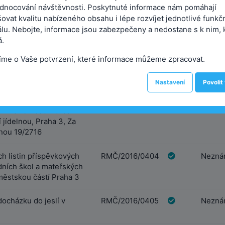
dnocování návštěvnosti. Poskytnuté informace nám pomáhají
ovat kvalitu nabízeného obsahu i lépe rozvíjet jednotlivé funkč
sobám, které vykonaly
RMČ/2016/0401
Neznám
álu. Nebojte, informace jsou zabezpečeny a nedostane s k nim, 
a území městské části
.
íme o Vaše potvrzení, které informace můžeme zpracovat.
í odboru školství Úřadu
RMČ/2016/0402
Neznám
Nastavení
Povolit
vací listiny příspěvkové
RMČ/2016/0403
Neznám
vní a rekreační areál
 jídelnou, Praha 3, Za
nou 19/2716
ch listin příspěvkových
RMČ/2016/0404
Neznám
adních škol a mateřských
městskou částí Praha 3
docházku do jeslí v
RMČ/2016/0405
Neznám