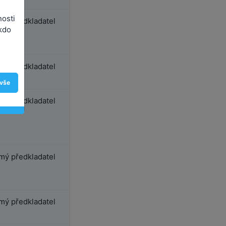
nosti
ý předkladatel
kdo
ý předkladatel
 vše
ý předkladatel
ý předkladatel
ý předkladatel