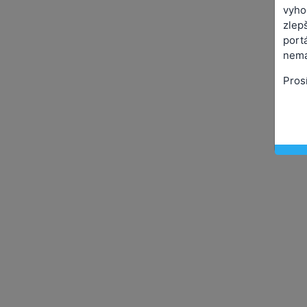
vyho
zlepš
port
nemá
Pros