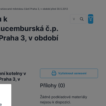
vatizované městskou částí Praha 3, v období před 30.5.2012
u k
Lucemburská č.p.
Praha 3, v období
ní kotelny v
Vytisknout usnesení
raha 3, v
Přílohy (0)
Žádné podkladové materiály
nejsou k dispozici.
a