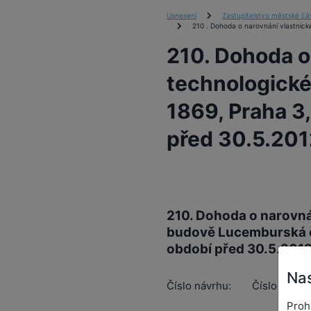
Usnesení
Zastupitelstvo městské čás
210 . Dohoda o narovnání vlastnick
210. Dohoda o
technologické
1869, Praha 3,
před 30.5.201
210. Dohoda o narovná
budově Lucemburská č.
období před 30.5.201
Nas
Číslo návrhu:
Číslo usnes
Proh