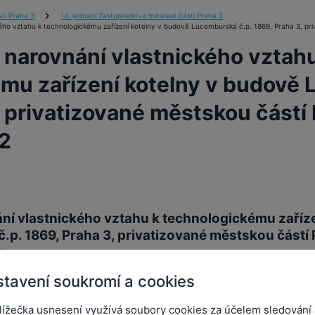
ti Praha 3
14. jednání Zastupitelstva městské části Praha 3
ého vztahu k technologickému zařízení kotelny v budově Lucemburská č.p. 1869, Praha 3, pri
 narovnání vlastnického vztah
mu zařízení kotelny v budově 
 privatizované městskou částí 
2
ní vlastnického vztahu k technologickému zaříze
p. 1869, Praha 3, privatizované městskou částí P
2
tavení soukromí a cookies
ení:
ZMČ/2020/0210
Předkladatel:
Neznámý předkladatel
lížečka usnesení využívá soubory cookies za účelem sledování 