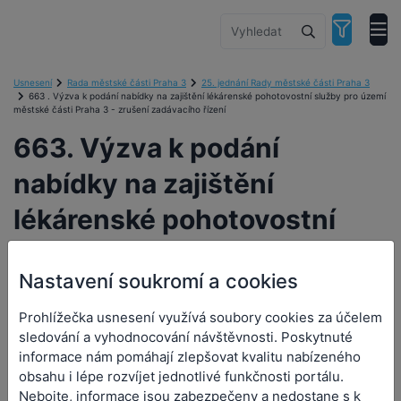
Usnesení
Rada městské části Praha 3
25. jednání Rady městské části Praha 3
663 . Výzva k podání nabídky na zajištění lékárenské pohotovostní služby pro území
městské části Praha 3 - zrušení zadávacího řízení
663. Výzva k podání
nabídky na zajištění
lékárenské pohotovostní
služby pro území městské
Nastavení soukromí a cookies
části Praha 3 - zrušení
Prohlížečka usnesení využívá soubory cookies za účelem
zadávacího řízení
sledování a vyhodnocování návštěvnosti. Poskytnuté
informace nám pomáhají zlepšovat kvalitu nabízeného
obsahu i lépe rozvíjet jednotlivé funkčnosti portálu.
Nebojte, informace jsou zabezpečeny a nedostane s k